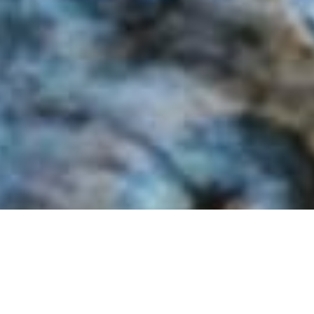
Océane
All
Insolite
Tableaux
Traditionnel
Volumes