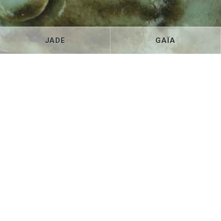
JADE
GAÏA
All
Insolite
Traditionnel