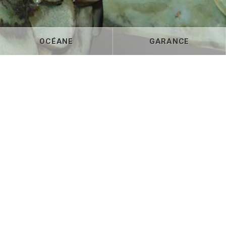
OCÉANE
GARANCE